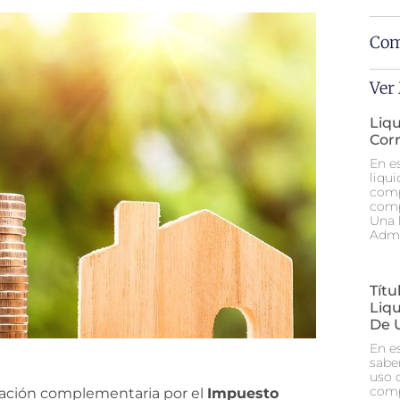
Com
Ver
Liq
Cor
En e
liqu
comp
comp
Una 
Admi
Tít
Liq
De 
En e
sabe
uso 
comp
idación complementaria por el
Impuesto