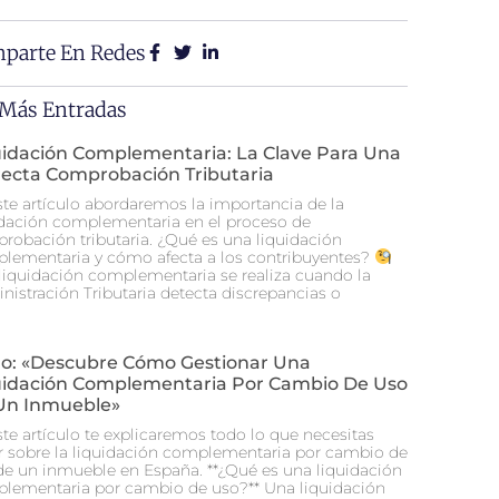
parte En Redes
 Más Entradas
uidación Complementaria: La Clave Para Una
recta Comprobación Tributaria
ste artículo abordaremos la importancia de la
idación complementaria en el proceso de
robación tributaria. ¿Qué es una liquidación
lementaria y cómo afecta a los contribuyentes?
liquidación complementaria se realiza cuando la
nistración Tributaria detecta discrepancias o
ulo: «Descubre Cómo Gestionar Una
uidación Complementaria Por Cambio De Uso
Un Inmueble»
ste artículo te explicaremos todo lo que necesitas
r sobre la liquidación complementaria por cambio de
de un inmueble en España. **¿Qué es una liquidación
lementaria por cambio de uso?** Una liquidación