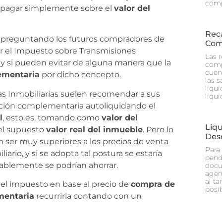
comp
 pagar simplemente sobre el
valor del
Rec
 preguntando los futuros compradores de
Com
ar el Impuesto sobre Transmisiones
Las 
a y si pueden evitar de alguna manera que la
comp
cuen
ementaria
por dicho concepto.
las 
liqu
as Inmobiliarias suelen recomendar a sus
liqu
dación complementaria autoliquidando el
l
, esto es, tomando como
valor del
Liq
 el supuesto
valor real del inmueble
. Pero lo
Des
n ser muy superiores a los precios de venta
Para
rio, y si se adopta tal postura se estaría
pend
blemente se podrían ahorrar.
docu
agen
al ta
 el impuesto en base al precio de
compra de
posi
mentaria
recurrirla contando con un