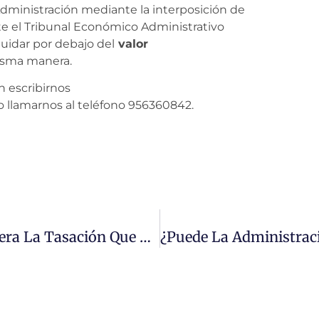
Administración mediante la interposición de
e el Tribunal Económico Administrativo
uidar por debajo del
valor
isma manera.
n escribirnos
o llamarnos al teléfono 956360842.
¿Podemos Impugnar De Alguna Manera La Tasación Que Efectúe Un Tercer Perito En Sede Del Procedimiento De Tasación Pericial Contradictoria? ¿La Liquidación Complementaria Que Gire La Administración Tomando Como Base Ese Valor Es Definitiva?