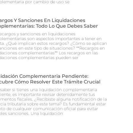
lementaria por cambio de uso se
argos Y Sanciones En Liquidaciones
plementarias: Todo Lo Que Debes Saber
recargos y sanciones en liquidaciones
lementarias son aspectos importantes a tener en
ta. ¿Qué implican estos recargos? ¿Cómo se aplican
sanciones en este tipo de situaciones? **Recargos en
idaciones complementarias** Los recargos en las
idaciones complementarias pueden ser
uidación Complementaria Pendiente:
cubre Cómo Resolver Este Trámite Crucial
 saber si tienes una liquidación complementaria
iente, es importante revisar detenidamente tus
mentos fiscales. ¿Recibiste alguna notificación de la
cia tributaria sobre este tema? Es fundamental estar
nto de cualquier comunicación oficial para evitar
bles sanciones. Una liquidación