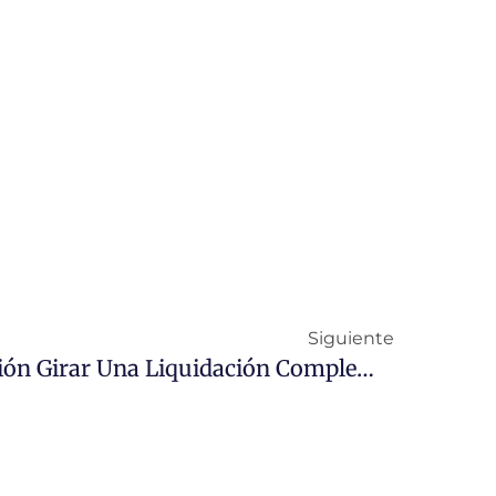
Siguiente
¿Puede La Administración Girar Una Liquidación Complementaria Al Particular Que Está Ejecutando La Autopromoción De Vivienda Habitual Nueva?