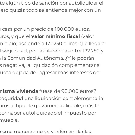
e algún tipo de sanción por autoliquidar el
pero quizás todo se entienda mejor con un
casa por un precio de 100.000 euros,
ros, y que el
valor mínimo fiscal
(valor
nicipio) asciende a 122.250 euros. ¿Le llegará
seguridad, por la diferencia entre 122.250 y
en la Comunidad Autónoma. ¿Y le podrán
s negativa, la liquidación complementaria
cuota dejada de ingresar más intereses de
misma vivienda
fuese de 90.000 euros?
l seguridad una liquidación complementaria
uros al tipo de gravamen aplicable, más la
por haber autoliquidado el impuesto por
nmueble.
isma manera que se suelen anular las