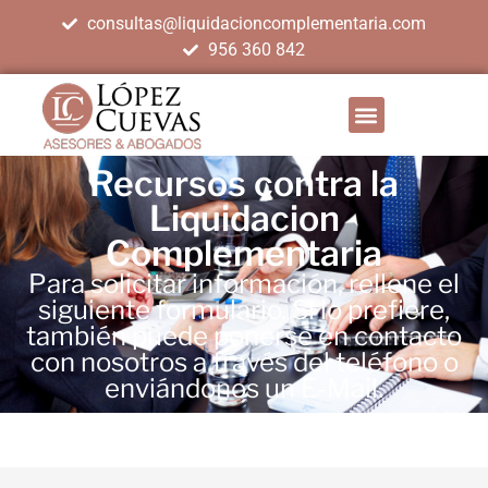
consultas@liquidacioncomplementaria.com
956 360 842
Recursos contra la
Liquidacion
Complementaria
Para solicitar información, rellene el
siguiente formulario. Si lo prefiere,
también puede ponerse en contacto
con nosotros a través del teléfono o
enviándonos un E-Mail.