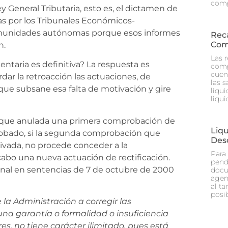
comp
y General Tributaria, esto es, el dictamen de
das por los Tribunales Económicos-
comunidades autónomas porque esos informes
Rec
Com
n.
Las 
ntaria es definitiva? La respuesta es
comp
cuen
dar la retroacción las actuaciones, de
las 
 que subsane esa falta de motivación y gire
liqu
liqu
o que anulada una primera comprobación de
Liq
probado, si la segunda comprobación que
Des
tivada, no procede conceder a la
Para
 cabo una nueva actuación de rectificación.
pend
unal en sentencias de 7 de octubre de 2000
docu
agen
al ta
posi
la Administración a corregir las
na garantía o formalidad o insuficiencia
s, no tiene carácter ilimitado, pues está