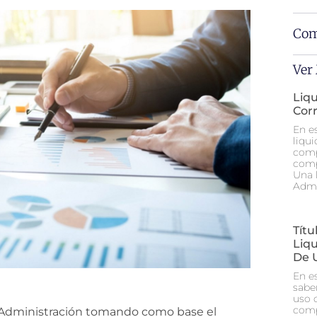
Com
Ver
Liq
Cor
En e
liqu
comp
comp
Una 
Admi
Tít
Liq
De 
En e
sabe
uso 
comp
a Administración tomando como base el