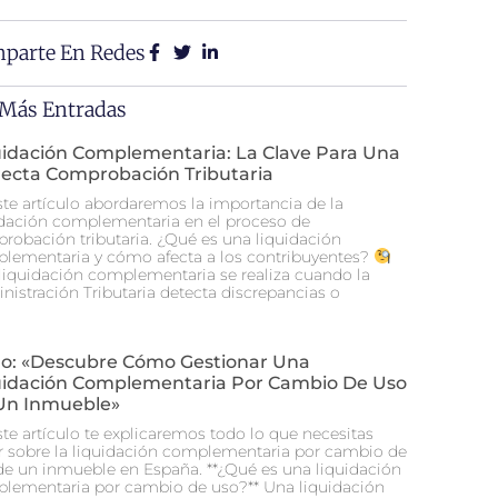
parte En Redes
 Más Entradas
uidación Complementaria: La Clave Para Una
recta Comprobación Tributaria
ste artículo abordaremos la importancia de la
idación complementaria en el proceso de
robación tributaria. ¿Qué es una liquidación
lementaria y cómo afecta a los contribuyentes?
liquidación complementaria se realiza cuando la
nistración Tributaria detecta discrepancias o
ulo: «Descubre Cómo Gestionar Una
uidación Complementaria Por Cambio De Uso
Un Inmueble»
ste artículo te explicaremos todo lo que necesitas
r sobre la liquidación complementaria por cambio de
de un inmueble en España. **¿Qué es una liquidación
lementaria por cambio de uso?** Una liquidación