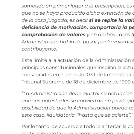
sometido en primer lugar a la prescripción, es
que no se haya producido dicha extinción de 
de la cosa juzgada, es decir
si se repite la v
deficiencia de motivación, comportaría la pé
comprobación de valores
y en ambos casos (p
Administración había de pasar por la valoraci
contribuyente.”
Este límite a la actuación de la Administració
principios constitucionales que inspiran la act
consagrados en el artículo 103.1 de la Constituc
Tribunal Supremo de 18 de diciembre de 1999 
“La Administración debe ajustar su actuación al
que sus potestades se conviertan en privilegios
posibilidad de que la Administración pueda re
este caso, liquidatoria, “hasta que se acierte”.”
Por lo tanto, de acuerdo a todo lo anterior, la c
motivación de la nueva comprobación de valores