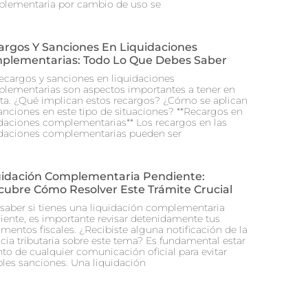
lementaria por cambio de uso se
argos Y Sanciones En Liquidaciones
plementarias: Todo Lo Que Debes Saber
recargos y sanciones en liquidaciones
lementarias son aspectos importantes a tener en
ta. ¿Qué implican estos recargos? ¿Cómo se aplican
sanciones en este tipo de situaciones? **Recargos en
idaciones complementarias** Los recargos en las
idaciones complementarias pueden ser
uidación Complementaria Pendiente:
cubre Cómo Resolver Este Trámite Crucial
 saber si tienes una liquidación complementaria
iente, es importante revisar detenidamente tus
mentos fiscales. ¿Recibiste alguna notificación de la
cia tributaria sobre este tema? Es fundamental estar
nto de cualquier comunicación oficial para evitar
bles sanciones. Una liquidación