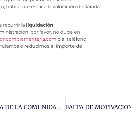
to, habrá que estar a la valoración declarada
 recurrir la
liquidación
ministración, por favor, no dude en
cioncomplementaria.com
o al teléfono
anulamos o reducimos el importe de
EL TRIBUNAL SUPERIOR DE JUSTICIA DE LA COMUNIDAD VALENCIANA “SE CARGA” EL MÉTODO DEL VALOR DE TASACIÓN A FINES HIPOTECARIOS