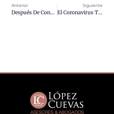
Anterior
Siguiente
Después De Conseguir La Anulación De Una Liquidación Complementaria En El Tribunal Económico-Administrativo Regional, ¿puede La Administración Volver A Girar Una Nueva Liquidación?
El Coronavirus También Afecta A Las Liquidaciones Complementarias Del Impuesto Sobre Transmisiones Patrimoniales Y Del Impuesto Sobre Sucesiones Y Donaciones