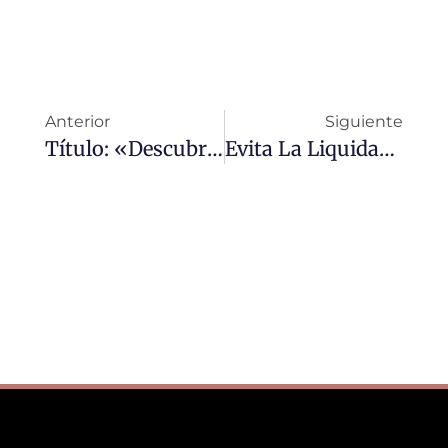
Anterior
Siguiente
Título: «Descubre Cómo Proceder Ante Una Liquidación Complementaria Por Comprobación De Valores»
Evita La Liquidación Complementaria En Transmisiones Con Estos Consejos Esenciales