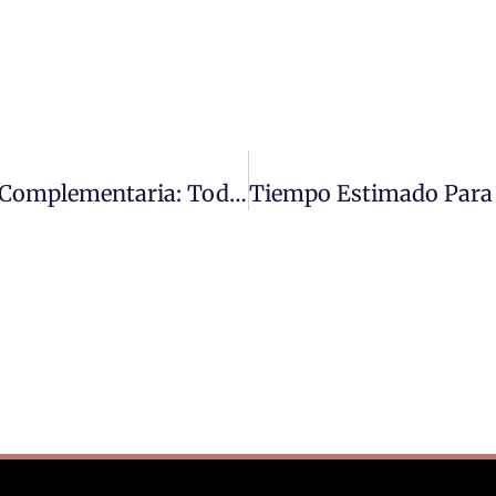
Plazo Para Recurrir Una Liquidación Complementaria: Todo Lo Que Debes Saber