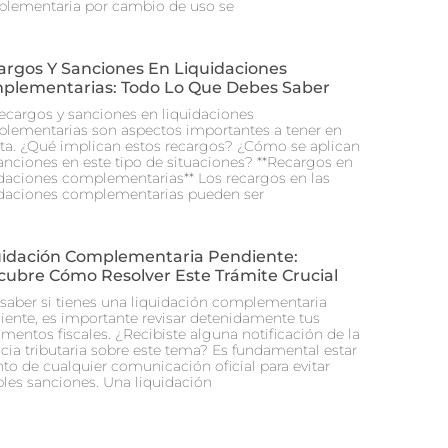
lementaria por cambio de uso se
argos Y Sanciones En Liquidaciones
plementarias: Todo Lo Que Debes Saber
recargos y sanciones en liquidaciones
lementarias son aspectos importantes a tener en
ta. ¿Qué implican estos recargos? ¿Cómo se aplican
sanciones en este tipo de situaciones? **Recargos en
idaciones complementarias** Los recargos en las
idaciones complementarias pueden ser
uidación Complementaria Pendiente:
cubre Cómo Resolver Este Trámite Crucial
 saber si tienes una liquidación complementaria
iente, es importante revisar detenidamente tus
mentos fiscales. ¿Recibiste alguna notificación de la
cia tributaria sobre este tema? Es fundamental estar
nto de cualquier comunicación oficial para evitar
bles sanciones. Una liquidación