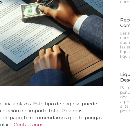
comp
Rec
Com
Las 
comp
cuen
las 
liqu
liqu
Liq
Des
Para
pend
docu
agen
taria a plazos. Este tipo de pago se puede
al ta
ancelación del importe total. Para más
posi
po de pago, te recomendamos que te pongas
enlace
Contáctanos
.