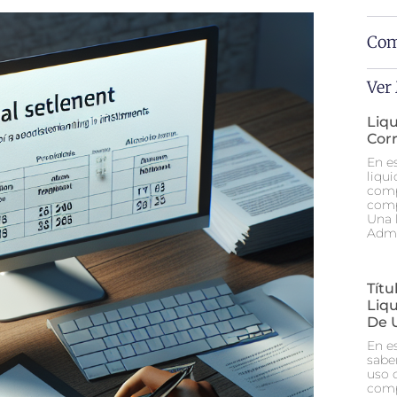
Com
Ver
Liq
Cor
En e
liqu
comp
comp
Una 
Admi
Tít
Liq
De 
En e
sabe
uso 
comp