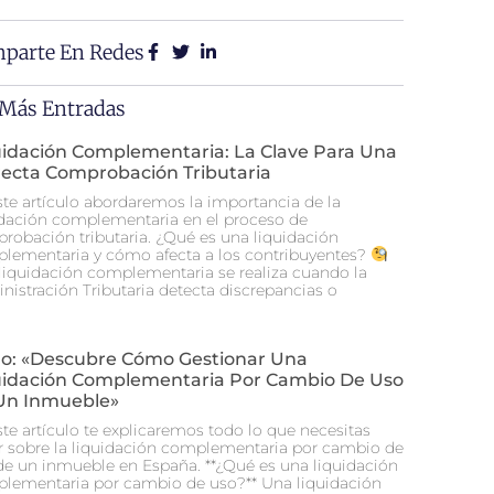
parte En Redes
 Más Entradas
uidación Complementaria: La Clave Para Una
recta Comprobación Tributaria
ste artículo abordaremos la importancia de la
idación complementaria en el proceso de
robación tributaria. ¿Qué es una liquidación
lementaria y cómo afecta a los contribuyentes?
liquidación complementaria se realiza cuando la
nistración Tributaria detecta discrepancias o
ulo: «Descubre Cómo Gestionar Una
uidación Complementaria Por Cambio De Uso
Un Inmueble»
ste artículo te explicaremos todo lo que necesitas
r sobre la liquidación complementaria por cambio de
de un inmueble en España. **¿Qué es una liquidación
lementaria por cambio de uso?** Una liquidación