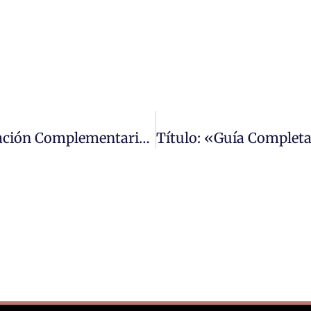
Título: «Cómo Gestionar Una Liquidación Complementaria De Forma Eficiente»