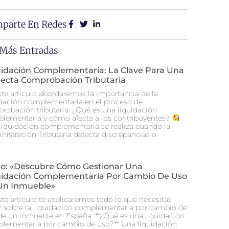
parte En Redes
 Más Entradas
uidación Complementaria: La Clave Para Una
recta Comprobación Tributaria
ste artículo abordaremos la importancia de la
idación complementaria en el proceso de
robación tributaria. ¿Qué es una liquidación
lementaria y cómo afecta a los contribuyentes?
liquidación complementaria se realiza cuando la
nistración Tributaria detecta discrepancias o
ulo: «Descubre Cómo Gestionar Una
uidación Complementaria Por Cambio De Uso
Un Inmueble»
ste artículo te explicaremos todo lo que necesitas
r sobre la liquidación complementaria por cambio de
de un inmueble en España. **¿Qué es una liquidación
lementaria por cambio de uso?** Una liquidación