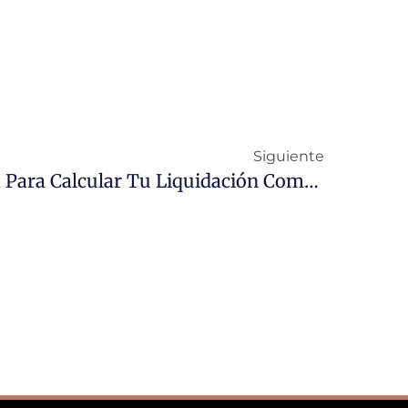
Siguiente
Título: «Guía Completa Para Calcular Tu Liquidación Complementaria Paso A Paso»