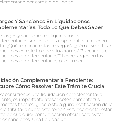
lementaria por cambio de uso se
argos Y Sanciones En Liquidaciones
plementarias: Todo Lo Que Debes Saber
recargos y sanciones en liquidaciones
lementarias son aspectos importantes a tener en
ta. ¿Qué implican estos recargos? ¿Cómo se aplican
sanciones en este tipo de situaciones? **Recargos en
idaciones complementarias** Los recargos en las
idaciones complementarias pueden ser
uidación Complementaria Pendiente:
cubre Cómo Resolver Este Trámite Crucial
 saber si tienes una liquidación complementaria
iente, es importante revisar detenidamente tus
mentos fiscales. ¿Recibiste alguna notificación de la
cia tributaria sobre este tema? Es fundamental estar
nto de cualquier comunicación oficial para evitar
bles sanciones. Una liquidación