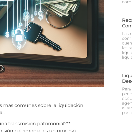
comp
Rec
Com
Las 
comp
cuen
las 
liqu
liqu
Liq
Des
Para
pend
docu
agen
s más comunes sobre la liquidación
al ta
l.
posi
na transmisión patrimonial?**
isión patrimonial es un proceso