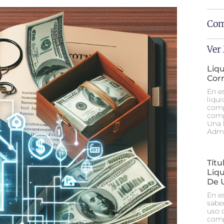
Com
Ver
Liq
Cor
En e
liqu
comp
comp
Una 
Admi
Tít
Liq
De 
En e
sabe
uso 
comp