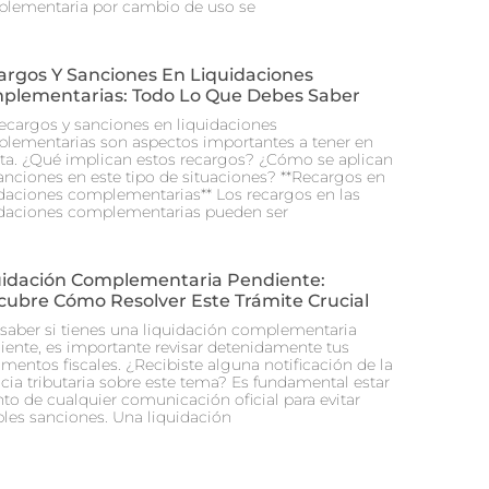
lementaria por cambio de uso se
argos Y Sanciones En Liquidaciones
plementarias: Todo Lo Que Debes Saber
recargos y sanciones en liquidaciones
lementarias son aspectos importantes a tener en
ta. ¿Qué implican estos recargos? ¿Cómo se aplican
sanciones en este tipo de situaciones? **Recargos en
idaciones complementarias** Los recargos en las
idaciones complementarias pueden ser
uidación Complementaria Pendiente:
cubre Cómo Resolver Este Trámite Crucial
 saber si tienes una liquidación complementaria
iente, es importante revisar detenidamente tus
mentos fiscales. ¿Recibiste alguna notificación de la
cia tributaria sobre este tema? Es fundamental estar
nto de cualquier comunicación oficial para evitar
bles sanciones. Una liquidación