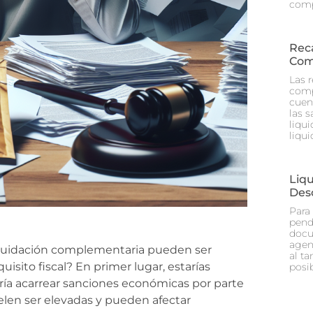
comp
Rec
Com
Las 
comp
cuen
las 
liqu
liqu
Liq
Des
Para
pend
docu
agen
iquidación complementaria pueden ser
al ta
isito fiscal? En primer lugar, estarías
posi
ría acarrear sanciones económicas por parte
uelen ser elevadas y pueden afectar