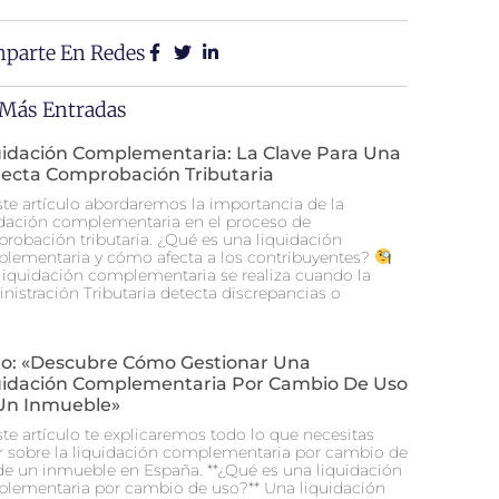
parte En Redes
 Más Entradas
uidación Complementaria: La Clave Para Una
recta Comprobación Tributaria
ste artículo abordaremos la importancia de la
idación complementaria en el proceso de
robación tributaria. ¿Qué es una liquidación
lementaria y cómo afecta a los contribuyentes?
liquidación complementaria se realiza cuando la
nistración Tributaria detecta discrepancias o
ulo: «Descubre Cómo Gestionar Una
uidación Complementaria Por Cambio De Uso
Un Inmueble»
ste artículo te explicaremos todo lo que necesitas
r sobre la liquidación complementaria por cambio de
de un inmueble en España. **¿Qué es una liquidación
lementaria por cambio de uso?** Una liquidación