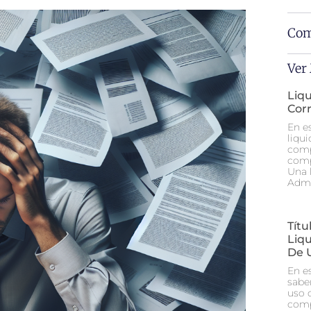
Com
Ver
Liq
Cor
En e
liqu
comp
comp
Una 
Admi
Tít
Liq
De 
En e
sabe
uso 
comp